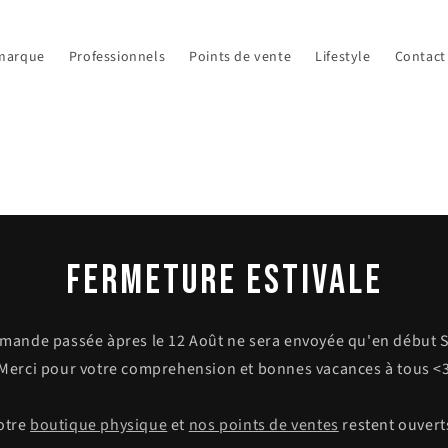
marque
Professionnels
Points de vente
Lifestyle
Contact
FERMETURE ESTIVALE
mande passée àpres le 12 Août ne sera envoyée qu'en début 
Merci pour votre comprehension et bonnes vacances à tous <
otre
boutique physique
et
nos points de ventes
restent ouverts