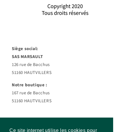
Siège social:
SAS MARSAULT
126 rue de Bacchus
51160 HAUTVILLERS
Notre boutique :
167 rue de Bacchus
51160 HAUTVILLERS
Facebook
Instagram
Ce site internet utilise les cookies pour
Ce site internet utilise les cookies pour